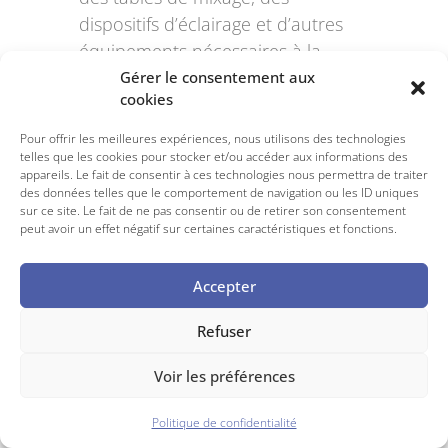
dispositifs d’éclairage et d’autres
équipements nécessaires à la
production et à la gestion
Gérer le consentement aux
cookies
technique de ce type de
production en dehors où il serait
Pour offrir les meilleures expériences, nous utilisons des technologies
installés de manière permanente,
telles que les cookies pour stocker et/ou accéder aux informations des
appareils. Le fait de consentir à ces technologies nous permettra de traiter
dans une « régie fixe ».
des données telles que le comportement de navigation ou les ID uniques
sur ce site. Le fait de ne pas consentir ou de retirer son consentement
« Back to Glossary Index
peut avoir un effet négatif sur certaines caractéristiques et fonctions.
Accepter
Retour
Refuser
Voir les préférences
Politique de confidentialité