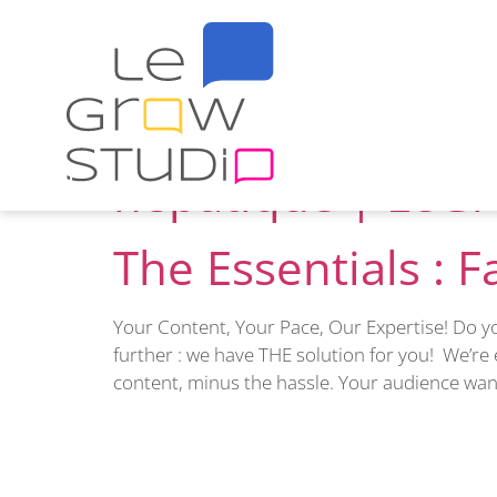
Auteur :
Op
Iconic Voices : po
hépatique | LeGr
The Essentials :
Your Content, Your Pace, Our Expertise! Do y
further : we have THE solution for you! We’re 
content, minus the hassle. Your audience want