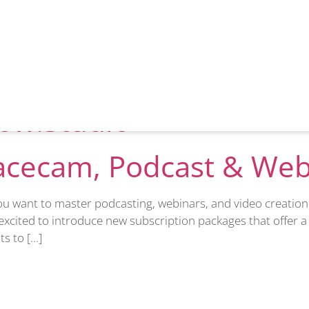
enGraphy
dcast talk-show audiovi
ow.Studio
 Facecam, Podcast & We
ou want to master podcasting, webinars, and video creatio
excited to introduce new subscription packages that offer a
s to […]