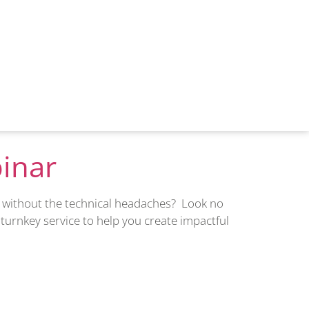
suel sur la santé
binar
n without the technical headaches? Look no
 turnkey service to help you create impactful